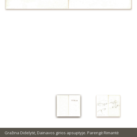
Gražina Didelytė, Dainavos girios apsuptyje. Parengė Rimantė