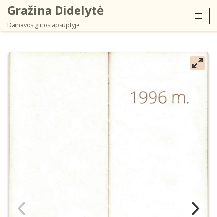
Gražina Didelytė
Dainavos girios apsuptyje
Skip
to
content