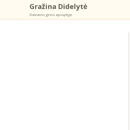
Gražina Didelytė
Skip
Dainavos girios apsuptyje
to
content